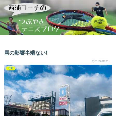
雪の影響半端ない❗️
2024.01.25
日常