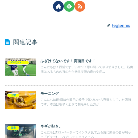
tegtennis
関連記事
ふざけてないです！真面目です！
イベントレッスン会
こんにちは！西浦です。いや〜！思い切ってやり切りました。筋肉
痛はあるものの首のから来る左腕の痺れや痛...
モーニング
日常
こんにちは❗️昨日は作業用の椅子で気づいたら寝落ちしていた西浦
です。本当は朝早く起きて朝活をした方が...
ネギが好き。
日常
こんにちは❗️エレベーターでインスタ見てたら急に動画の音が鳴っ
て「ビクッ❗️」ってなってしまうところ...