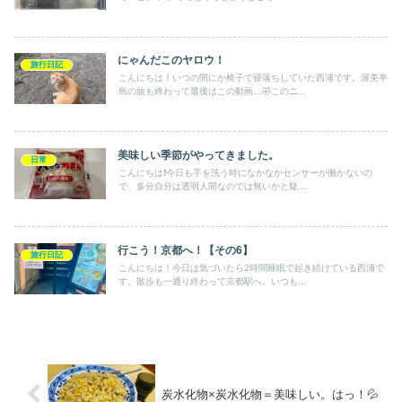
にゃんだこのヤロウ！
旅行日記
こんにちは！いつの間にか椅子で寝落ちしていた西浦です。渥美半
島の旅も終わって最後はこの動画…🤣このニ...
美味しい季節がやってきました。
日常
こんにちは❗️今日も手を洗う時になかなかセンサーが働かないの
で、多分自分は透明人間なのでは無いかと疑...
行こう！京都へ！【その6】
旅行日記
こんにちは！今日は気づいたら2時間睡眠で起き続けている西浦で
す。散歩も一通り終わって京都駅へ。いつも...
炭水化物×炭水化物＝美味しい。はっ！💦