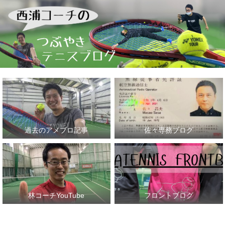
過去のアメブロ記事
佐々専務ブログ
林コーチYouTube
フロントブログ