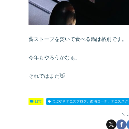
薪ストーブを焚いて食べる鍋は格別です。
今年もやろうかなぁ。
それではまた👋
日常
つぶやきテニスブログ、西浦コーチ、テニススク