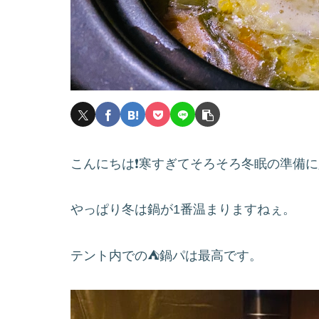
こんにちは❗️寒すぎてそろそろ冬眠の準備
やっぱり冬は鍋が1番温まりますねぇ。
テント内での⛺️鍋パは最高です。