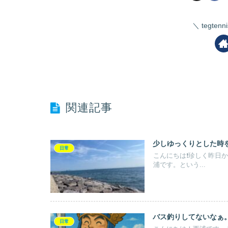
tegte
関連記事
少しゆっくりとした時
日常
こんにちは❗️珍しく昨
浦です。という...
バス釣りしてないなぁ
日常