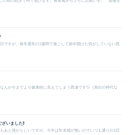
この前の続きでAIで遊びます。勇者風からさらにお願いを。「装備を
？
と数日ですが、毎年通常の1週間で過ごして新年開けた気がしていない西
らなんか今までより健康的に見えてしまう西浦です💦（美白の時代な
ざいました❗️
今年もあと僅からしいですが、今年は年末感が無いのでいつも通りの1日