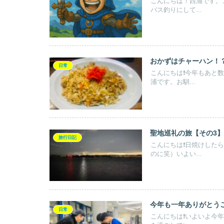
こんにちは！西浦です。
バス釣りにして...
おかずはチャーハン！
日常
こんにちは❗️今年もあ
浦です。お馴...
聖地巡礼の旅【その3】
旅行日記
こんにちは❗️日焼けした
のに笑）いよい...
今年も一年ありがとうご
日常
こんにちは❗️いよいよ