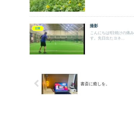
撮影
日常
こんにちは❗️日焼けの
す。先日出たヨネ...
書斎に癒しを。