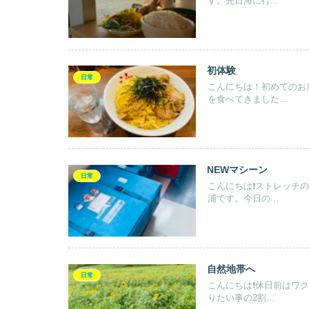
す。先日海に行...
初体験
日常
こんにちは！初めてのお
を食べてきました...
NEWマシーン
日常
こんにちは❗️ストレッ
浦です。今日の...
自然地帯へ
日常
こんにちは❗️休日前は
りたい事の2割...