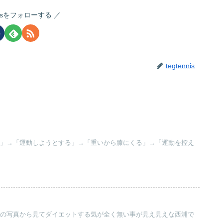
nnisをフォローする
tegtennis
える」→「運動しようとする」→「重いから膝にくる」→「運動を控え
ッチの写真から見てダイエットする気が全く無い事が見え見えな西浦で