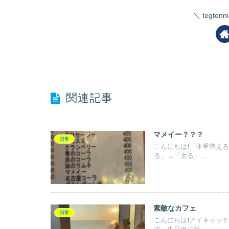
tegte
関連記事
マメイー？？？
日常
こんにちは❗️「体重増
る」→「太る」...
素敵なカフェ
日常
こんにちは❗️アイキャ