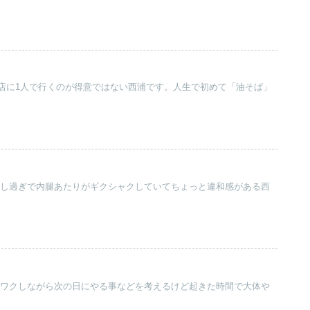
店に1人で行くのが得意ではない西浦です。人生で初めて「油そば」
チのし過ぎで内腿あたりがギクシャクしていてちょっと違和感がある西
ワクワクしながら次の日にやる事などを考えるけど起きた時間で大体や