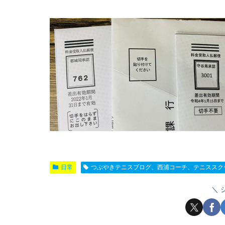
日常
つぶやきテニスブログ、西浦コーチ、テニススク