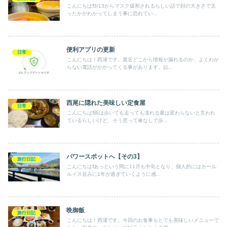
こんにちは❗️3/13からマスク緩和されるらしい話で顔の大きさで太
ったかがわかってしまう事に恐れてい...
便利アプリの更新
日常
こんにちは！西浦です。最近どこから情報が漏れるのか、よくわか
らない電話がかかってくる事があります。以...
西尾に隠れた美味しい定食屋
日常
こんにちは❗️雨は歩いても走っても濡れる量は変わらないと言われ
ているらしいけど、そう思って傘なしで歩...
パワースポットへ【その3】
旅行日記
こんにちは❗️あっという間に11月も中旬となり、個人的にはカール
ルイス並みに1年が過ぎていくように感...
晩御飯
旅行日記
こんにちは！西浦です。今回のお食事もとても美味しいメニューで