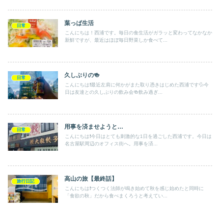
葉っぱ生活
日常
こんにちは！西浦です。毎日の食生活がガラッと変わってなかなか
新鮮ですが、最近はほぼ毎日野菜しか食べて...
久しぶりの🍻
日常
こんにちは❗️最近左肩に何かがまた取り憑きはじめた西浦です💦今
日は友達との久しぶりの飲み会🍻飲み過ぎ...
用事を済ませようと…
日常
こんにちは❗️今日はとても刺激的な1日を過ごした西浦です。今日は
名古屋駅周辺のオフィス街へ。用事を済...
高山の旅【最終話】
旅行日記
こんにちは❗️つくつく法師が鳴き始めて秋を感じ始めたと同時に
「食欲の秋」だから食べまくろうと考えてい...