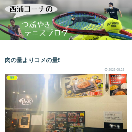
肉の量よりコメの量❗️
2023.08.23
日常