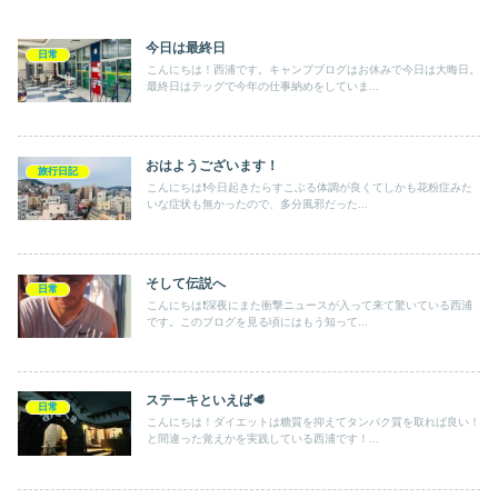
今日は最終日
日常
こんにちは！西浦です。キャンプブログはお休みで今日は大晦日。
最終日はテッグで今年の仕事納めをしていま...
おはようございます！
旅行日記
こんにちは❗️今日起きたらすこぶる体調が良くてしかも花粉症みた
いな症状も無かったので、多分風邪だった...
そして伝説へ
日常
こんにちは❗️深夜にまた衝撃ニュースが入って来て驚いている西浦
です。このブログを見る頃にはもう知って...
ステーキといえば🥩
日常
こんにちは！ダイエットは糖質を抑えてタンパク質を取れば良い！
と間違った覚えかを実践している西浦です！...