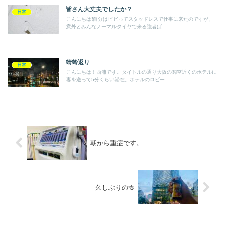
皆さん大丈夫でしたか？
日常
こんにちは❗️自分はビビってスタッドレスで仕事に来たのですが、
意外とみんなノーマルタイヤで来る強者ば...
蜻蛉返り
日常
こんにちは！西浦です。タイトルの通り大阪の関空近くのホテルに
妻を送って5分くらい滞在。ホテルのロビー...
朝から重症です。
久しぶりの🍻