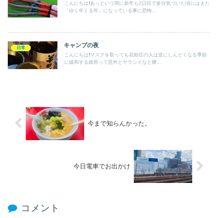
こんにちは❗️あっという間に新年も2日目で多分気づいた頃にはまた
「ゆく年くる年」になっている事に恐怖...
キャンプの夜
日常
こんにちは❗️マスクを取っても花粉症の人は逆にしんどくなる季節
に緩和する政府って意外とヤラシイなと勝...
今まで知らんかった。
今日電車でお出かけ
コメント