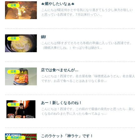
🔥燃やしたいなぁ🔥
日常
こんにちは❗️最近何かとやる気になり過ぎてもう少し体力が欲しい
と思っている西浦です。7月以来行ってい...
鍋❗️
日常
こんにちは❗️寒すぎてそろそろ冬眠の準備に入っている西浦です。
（睡眠大事だしね。）やっぱり冬は鍋が1...
店では食べませんが…
日常
こんにちは！西浦です。名古屋名物「味噌煮込みうどん」名古屋人
ですが、お店で食べることはあまりなく多分...
あー！新しくなるのね！
日常
こんにちは！西浦です。この前ので最後の発売かと思ったら…新し
くなるのね💦また手に入ったら食べてみよっ...
このラケット「神ラケ」です！
商品紹介