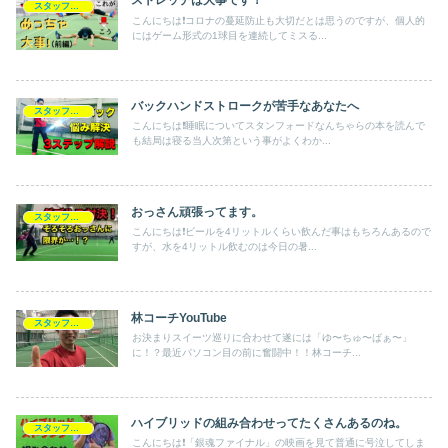
ストレッチは大事です！
スタッフブログ
こんにちは❗️コロナの蔓延防止も大切だとは思うのですが、個人的
にはゲーム形式の1球目を連続してミスる...
バックハンドストロークが苦手なあなたへ
スタッフブログ
こんにちは❗️睡眠についてスタンフォードなんちゃらの本を読んで
も結局は寝る当人次第という事がよくわか...
おっさん頑張ってます。
スタッフブログ
こんにちは❗️ビールを4リットルくらい飲んだ事はもちろんあるので
すが、水を4リットル飲むのは今日の暑...
林コーチYouTube
スタッフブログ
お決まりスイーツ巡りに合わせて遂には「ゆ〜ちゅ〜ばぁ〜」
に！？最近パソコン目の前に奮闘中！！林コーチ...
ハイブリッドの組み合わせってたくさんあるのね。
スタッフブログ
こんにちは❗️「銀魂ファイナル」の映画を見て普通に号泣してしま