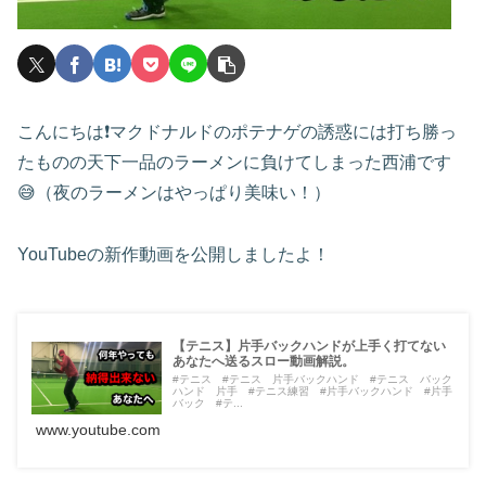
こんにちは❗️マクドナルドのポテナゲの誘惑には打ち勝っ
たものの天下一品のラーメンに負けてしまった西浦です
😅（夜のラーメンはやっぱり美味い！）
YouTubeの新作動画を公開しましたよ！
【テニス】片手バックハンドが上手く打てない
あなたへ送るスロー動画解説。
#テニス #テニス 片手バックハンド #テニス バック
ハンド 片手 #テニス練習 #片手バックハンド #片手
バック #テ...
www.youtube.com