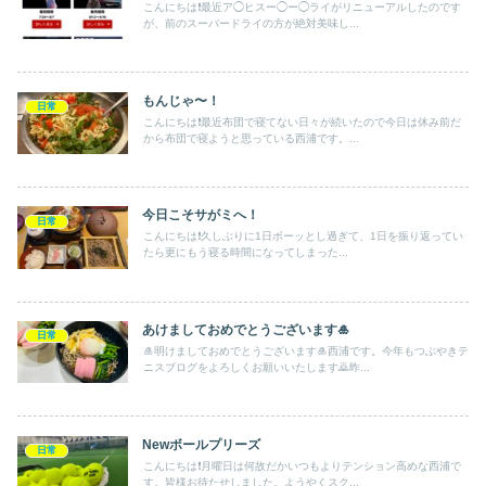
こんにちは❗️最近ア◯ヒスー◯ー◯ライがリニューアルしたのです
が、前のスーパードライの方が絶対美味し...
もんじゃ〜！
日常
こんにちは❗️最近布団で寝てない日々が続いたので今日は休み前だ
から布団で寝ようと思っている西浦です。...
今日こそサがミへ！
日常
こんにちは❗️久しぶりに1日ボーッとし過ぎて、1日を振り返ってい
たら更にもう寝る時間になってしまった...
あけましておめでとうございます🎍
日常
🎍明けましておめでとうございます🎍西浦です。今年もつぶやきテ
ニスブログをよろしくお願いいたします🙇昨...
Newボールプリーズ
日常
こんにちは❗️月曜日は何故だかいつもよりテンション高めな西浦で
す。皆様お待たせしました。ようやくスク...