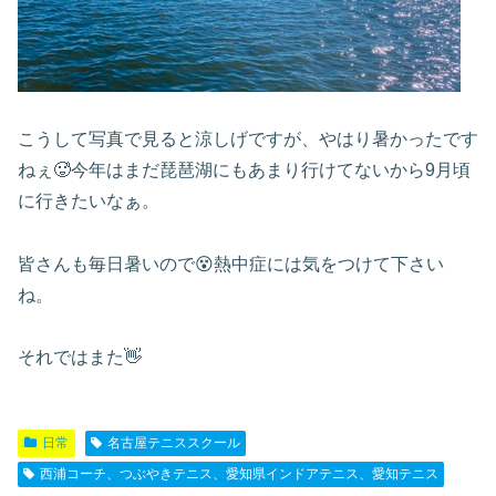
こうして写真で見ると涼しげですが、やはり暑かったです
ねぇ🥵今年はまだ琵琶湖にもあまり行けてないから9月頃
に行きたいなぁ。
皆さんも毎日暑いので😵熱中症には気をつけて下さい
ね。
それではまた👋
日常
名古屋テニススクール
西浦コーチ、つぶやきテニス、愛知県インドアテニス、愛知テニス