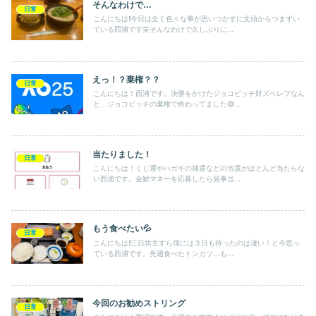
そんなわけで…
日常
こんにちは❗️今日は全く色々な事が思いつかずに文頭からつまずい
ている西浦です笑そんなわけで久しぶりに...
えっ！？棄権？？
日常
こんにちは！西浦です。決勝をかけたジョコビッチ対ズベレフなん
と…ジョコビッチの棄権で終わってました😅...
当たりました！
日常
こんにちは！くじ運やハガキの抽選などの当選がほとんど当たらな
い西浦です。金鯱マネーを応募したら見事当...
もう食べたい💦
日常
こんにちは❗️三日坊主すら僕には３日も持ったのは凄い！と今思っ
ている西浦です。先週食べたトンカツ…も...
今回のお勧めストリング
日常