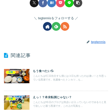
tegtennisをフォローする
tegtennis
関連記事
もう食べたい💦
日常
こんにちは❗️三日坊主すら僕には３日も持ったのは凄い！と今思っ
ている西浦です。先週食べたトンカツ…も...
えっ！？本末転倒じゃない？
日常
こんにちは❗️今日のブログは気合いが入っていないのでゆるりと見
て欲しいと願う西浦です。この上の写真を...