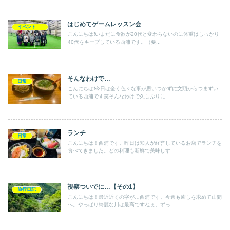
はじめてゲームレッスン会
イベントレッスン会
こんにちは❗️いまだに食欲が20代と変わらないのに体重はしっかり
40代をキープしている西浦です。（要...
そんなわけで…
日常
こんにちは❗️今日は全く色々な事が思いつかずに文頭からつまずい
ている西浦です笑そんなわけで久しぶりに...
ランチ
日常
こんにちは！西浦です。昨日は知人が経営しているお店でランチを
食べてきました。どの料理も新鮮で美味しす...
視察ついでに…【その1】
旅行日記
こんにちは！最近近くの字が…西浦です。今週も癒しを求めて山間
へ。やっぱり綺麗な川は最高ですねぇ。ずっ...