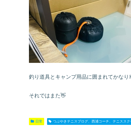
釣り道具とキャンプ用品に囲まれてかなり
それではまた👋
日常
つぶやきテニスブログ、西浦コーチ、テニススク