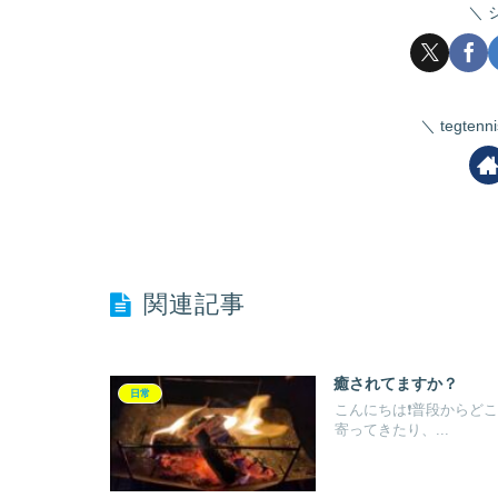
tegte
関連記事
癒されてますか？
日常
こんにちは❗️普段から
寄ってきたり、...