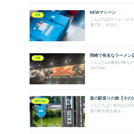
NEWマシーン
日常
こんにちは❗️ストレッ
浦です。今日の...
岡崎で有名なラーメン
日常
こんにちは❗️食欲の秋
YouTube...
道の駅巡りの旅【その
旅行日記
こんにちは！昨日は1日
道の駅を巡る旅を...