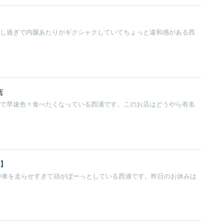
チのし過ぎで内腿あたりがギクシャクしていてちょっと違和感がある西
店
なので早速色々食べたくなっている西浦です。このお店はどうやら有名
1】
中車を走らせすぎて頭がぼーっとしている西浦です。昨日のお休みは