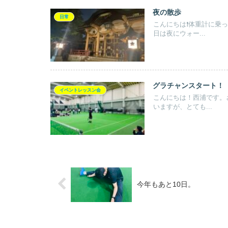
夜の散歩
日常
こんにちは❗️体重計に
日は夜にウォー...
グラチャンスタート！
イベントレッスン会
こんにちは！西浦です。
いますが、とても...
今年もあと10日。