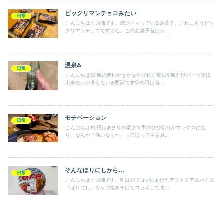
ビックリマンチョコみたい
日常
こんにちは！西浦です。最近ハマっているお菓子。これ…もうビッ
クリマンチョコですよね。このお菓子昔はシ...
温泉♨️
日常
こんにちは❗️左腕の痺れがなかなか取れず毎日左腕だけパーツ交換
出来ないか考えている西浦です💦今日は首...
モチベーション
日常
こんにちは❗️今日はあまりの寒さで手のひび割れがマックスにな
り、なんか「痛いなぁ〜」って思って手を見...
そんなほりにしから…
日常
こんにちは！西浦です。昨日のブログにあげたアウトドアスパイス
「ほりにし」カップ焼きそばとコラボしてま...