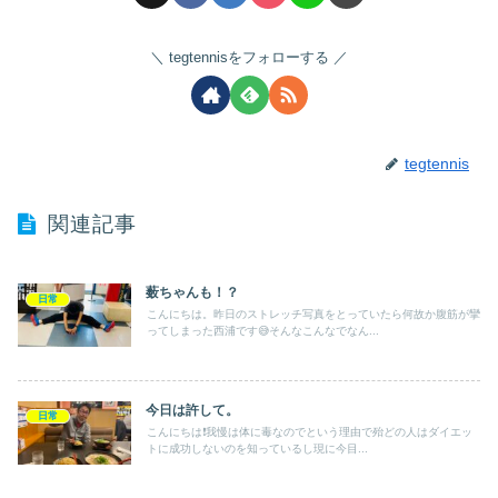
tegtennisをフォローする
tegtennis
関連記事
薮ちゃんも！？
日常
こんにちは。昨日のストレッチ写真をとっていたら何故か腹筋が攣
ってしまった西浦です😅そんなこんなでなん...
今日は許して。
日常
こんにちは❗️我慢は体に毒なのでという理由で殆どの人はダイエッ
トに成功しないのを知っているし現に今目...