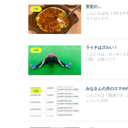
安定の…
日常
こんにちは❗️もう3月も
サイゼリヤで...
ライチはズルい！
日常
こんにちは。ガッキーと
げ恥」も知ってて...
みなさんの月のスマホ
日常
こんにちは！西浦です。
くらいしか払...