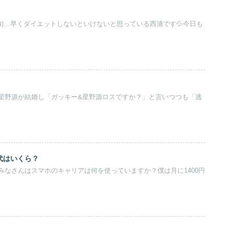
中旬…早くダイエットしないといけないと思っている西浦です💦今日も
星野源が結婚し「ガッキー&星野源ロスですか？」と言いつつも「逃
代はいくら？
みなさんはスマホのキャリアは何を使っていますか？僕は月に1400円