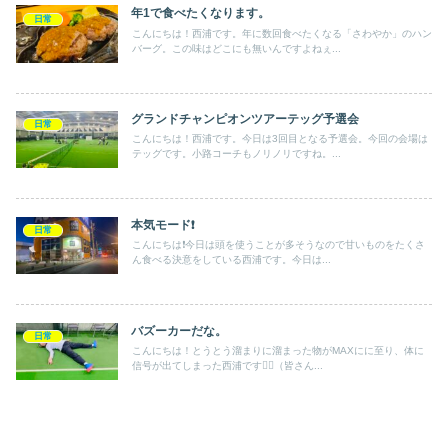
年1で食べたくなります。
日常
こんにちは！西浦です。年に数回食べたくなる「さわやか」のハン
バーグ。この味はどこにも無いんですよねぇ...
グランドチャンピオンツアーテッグ予選会
日常
こんにちは！西浦です。今日は3回目となる予選会。今回の会場は
テッグです。小路コーチもノリノリですね。...
本気モード❗️
日常
こんにちは❗️今日は頭を使うことが多そうなので甘いものをたくさ
ん食べる決意をしている西浦です。今日は...
バズーカーだな。
日常
こんにちは！とうとう溜まりに溜まった物がMAXにに至り、体に
信号が出てしまった西浦です😵‍💫（皆さん...