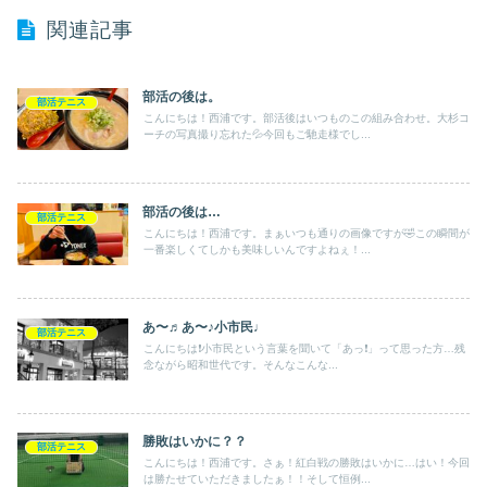
関連記事
部活の後は。
部活テニス
こんにちは！西浦です。部活後はいつものこの組み合わせ。大杉コ
ーチの写真撮り忘れた💦今回もご馳走様でし...
部活の後は…
部活テニス
こんにちは！西浦です。まぁいつも通りの画像ですが🤣この瞬間が
一番楽しくてしかも美味しいんですよねぇ！...
あ〜♬あ〜♪小市民♩
部活テニス
こんにちは❗️小市民という言葉を聞いて「あっ❗️」って思った方…残
念ながら昭和世代です。そんなこんな...
勝敗はいかに？？
部活テニス
こんにちは！西浦です。さぁ！紅白戦の勝敗はいかに…はい！今回
は勝たせていただきましたぁ！！そして恒例...