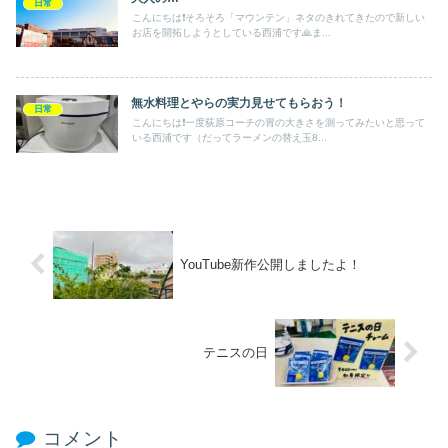
日常
こんにちは❗️そろそろ「マウンテン」ネタのきれてきたので新しい
お店を開拓しようとしている西浦です🙏ま...
無水料理とやらの実力見せてもらおう！
日常
こんにちは❗️一度荻原コーチの胃の大きさを測ってみたいと思って
いる西浦です（だってラーメンの替え玉8...
YouTube新作公開しましたよ！
テニスの日
コメント