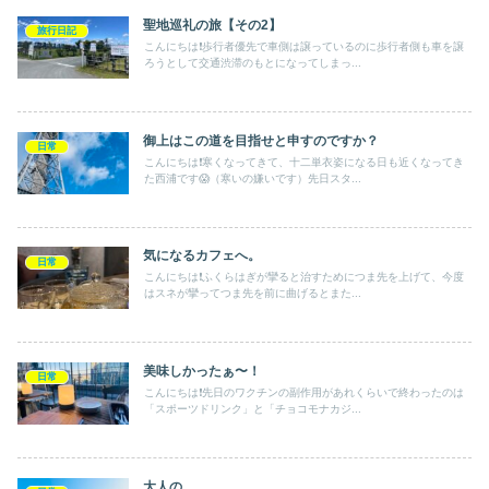
聖地巡礼の旅【その2】
旅行日記
こんにちは❗️歩行者優先で車側は譲っているのに歩行者側も車を譲
ろうとして交通渋滞のもとになってしまっ...
御上はこの道を目指せと申すのですか？
日常
こんにちは❗️寒くなってきて、十二単衣姿になる日も近くなってき
た西浦です😱（寒いの嫌いです）先日スタ...
気になるカフェへ。
日常
こんにちは❗️ふくらはぎが攣ると治すためにつま先を上げて、今度
はスネが攣ってつま先を前に曲げるとまた...
美味しかったぁ〜！
日常
こんにちは❗️先日のワクチンの副作用があれくらいで終わったのは
「スポーツドリンク」と「チョコモナカジ...
大人の…