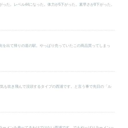
がった。レベル44になった。体力が5下がった。素早さが8下がった。
街を出て帰りの道の駅。やっぱり売っていたこの商品買ってしまっ
と眠気も吹き飛んで没頭するタイプの西浦です。と言う事で先日の「ル
ラーメンを食べてるわけではない西浦です。でもやっぱりラーメンっ