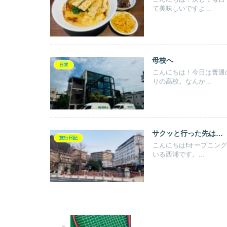
て美味しいですよ...
母校へ
日常
こんにちは！今日は普通
りの高校。なんか...
サクッと行った先は…
旅行日記
こんにちは❗️オープニ
いる西浦です。...