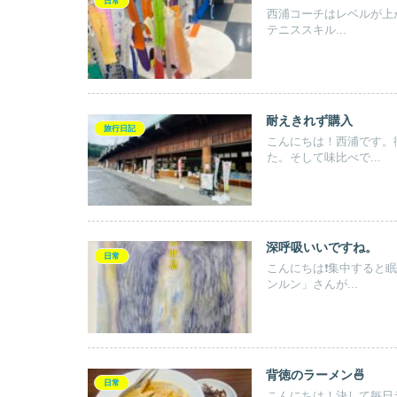
日常
西浦コーチはレベルが上
テニススキル...
耐えきれず購入
旅行日記
こんにちは！西浦です。
た。そして味比べで...
深呼吸いいですね。
日常
こんにちは❗️集中する
ンルン」さんが...
背徳のラーメン🍜
日常
こんにちは！決して毎日