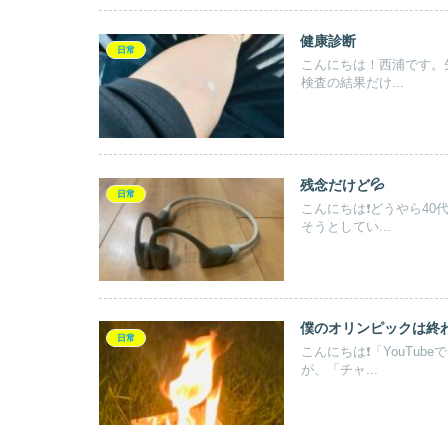
健康診断
日常
こんにちは！西浦です。
検査の結果だけ...
残念だけど💦
日常
こんにちは❗️どうやら4
そうとしてい...
僕のオリンピックは終わ
日常
こんにちは❗️「YouT
が、「チャ...