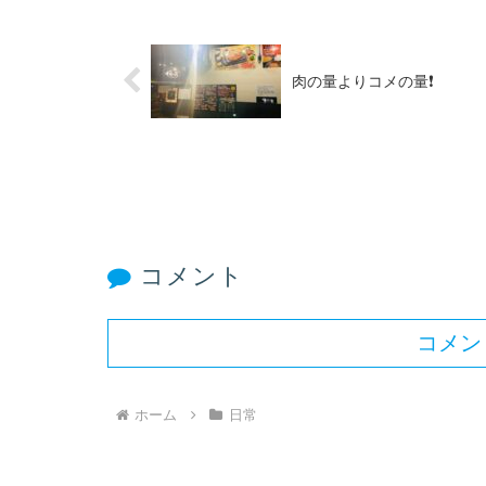
肉の量よりコメの量❗️
コメント
コメン
ホーム
日常