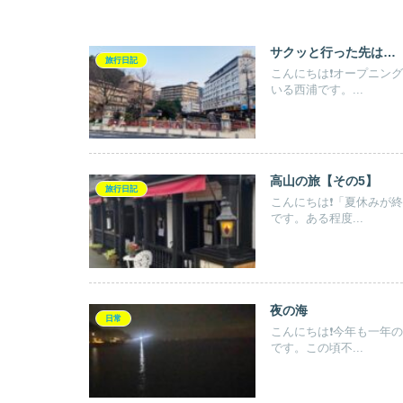
サクッと行った先は…
旅行日記
こんにちは❗️オープニ
いる西浦です。...
高山の旅【その5】
旅行日記
こんにちは❗️「夏休み
です。ある程度...
夜の海
日常
こんにちは❗️今年も一
です。この頃不...