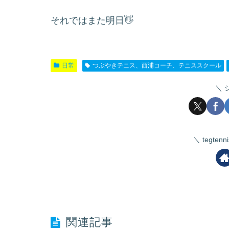
それではまた明日👋
日常
つぶやきテニス、西浦コーチ、テニススクール
tegte
関連記事