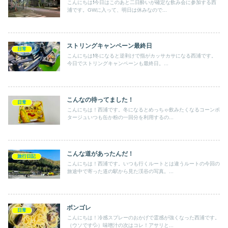
こんにちは❗️今日はこのあと二日酔いが確定な飲み会に参加する西
浦です。GWに入って、明日は休みなので...
ストリングキャンペーン最終日
日常
こんにちは❗️冬になると逆剥けで指がカッサカサになる西浦です。
今日でストリングキャンペーンも最終日。...
こんなの待ってました！
日常
こんにちは！西浦です。冬になるとめっちゃ飲みたくなるコーンポ
タージュいつも缶か粉の一回分を利用するの...
こんな道があったんだ！
旅行日記
こんにちは！西浦です。いつも行くルートとは違うルートの今回の
旅途中で寄った道の駅から見た渓谷の写真。...
ボンゴレ
日常
こんにちは！冷感スプレーのおかげで霊感が強くなった西浦です。
（ウソです💦）味噌汁の次はコレ！アサリと...