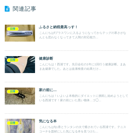
関連記事
ふるさと納税最高っす！
日常
こんにちは❗️プラスワンに入るようになってからテッグの寒さがな
んとも思わなくなってきて人間の対応能力...
健康診断
日常
こんにちは！西浦です。先日会社の1年に1回行う健康診断。まあ
まあ健康でした。あとは血液検査の結果だけ...
家の前に…
日常
こんにちは！いよいよ本格的にダイエットに挑戦し始めようとして
いる西浦です！家の前にいた黒い物体…ゴ◯...
気になる本
日常
こんにちは❗️お香とランタンの火で癒されている西浦です。テニス
コーチを題材にした気になる本を見つけた...