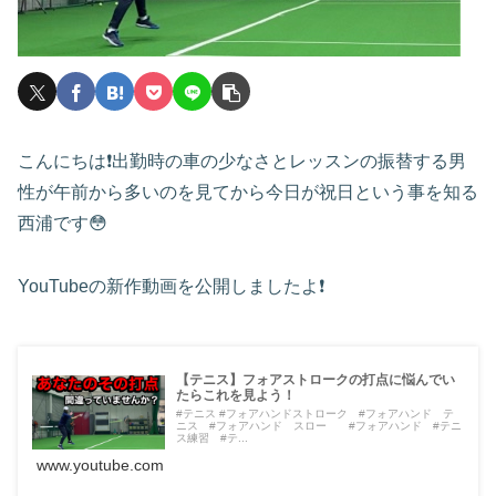
こんにちは❗️出勤時の車の少なさとレッスンの振替する男
性が午前から多いのを見てから今日が祝日という事を知る
西浦です😳
YouTubeの新作動画を公開しましたよ❗️
【テニス】フォアストロークの打点に悩んでい
たらこれを見よう！
#テニス #フォアハンドストローク #フォアハンド テ
ニス #フォアハンド スロー #フォアハンド #テニ
ス練習 #テ...
www.youtube.com