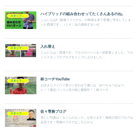
ハイブリッドの組み合わせってたくさんあるのね。
スタッフブログ
こんにちは❗️「銀魂ファイナル」の映画を見て普通に号泣してしま
った西浦です。（くそ！あの漫画ずるいぜ...
入れ替え
スタッフブログ
こんにちは！西浦です。ブログのページを一部変更しました。フロ
ントスタッフのブログをトップに上げました...
林コーチYouTube
スタッフブログ
お決まりスイーツ巡りに合わせて遂には「ゆ〜ちゅ〜ばぁ〜」
に！？最近パソコン目の前に奮闘中！！林コーチ...
佐々専務ブログ
スタッフブログ
美しい写真は「センムのセンス」が光ります！独特の切口ブログは
必見です！専務のブログはこちらから