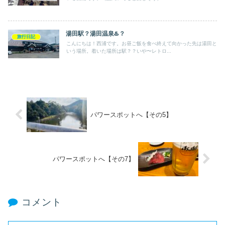
湯田駅？湯田温泉♨️？
旅行日記
こんにちは！西浦です。お昼ご飯を食べ終えて向かった先は湯田と
いう場所。着いた場所は駅？？いや〜レトロ...
パワースポットへ【その5】
パワースポットへ【その7】
コメント