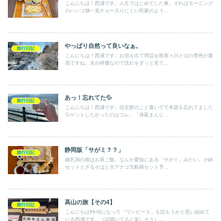
こんにちは！西浦です。人生ではじめてした事。それはモーニング
のハシゴ😅一見チョー入りにくい民家のよう...
やっぱり自然って良いなぁ。
旅行日記
こんにちは！西浦です。お宿を出て周辺を散策🚶川と山の景色が最
高ですね。水が綺麗なので流れをずっと見て...
あっ！忘れてた💦
旅行日記
こんにちは！西浦です。信玄餅のこと書いてて本題を忘れてました
💦ゲットしたかったのはコレ。「身延まんじ...
静岡版「サがミ？？」
旅行日記
鍾乳洞の後はお昼ご飯。なんか愛知にある「サがミ」みたい。小鉢
セットとざるそばと大アナゴ天麩羅セット予...
高山の旅【その4】
旅行日記
こんにちは❗️今頃になって「ワンピース」を読もうかと思い始めて
いる西浦です。（話聞いてると楽しそう）...