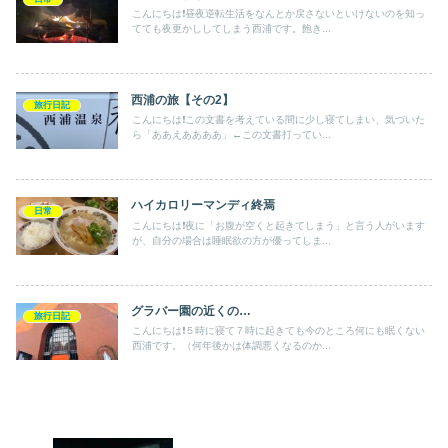
こんにちは❗️昼夜逆転生活をなんとか戻さないといけないのを知っ
てても夜更かししてしまう西浦です。飽き...
西浦の旅【その2】
旅行日記
こんにちは❗️この文書を考えている間に少し寝てしまい、気づいた
ら「ああえああああ」←この文書打ってい...
ハイカロリーマンディ終焉
日常
こんにちは❗️夜に「お腹が空くと起きてしまう」と言う人がいます
が、自分の場合は睡眠欲の方が優ってしま...
グラバー園の近くの…
旅行日記
こんにちは❗️５時に寝て７時に起きても今のところ何にも眠くない
西浦です。（何年後かは体調悪くなるのか...