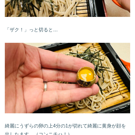
「ザク！」っと切ると…
綺麗にうずらの卵の上4分の1が切れて綺麗に黄身が顔を
出したます。（コンニチハ！）