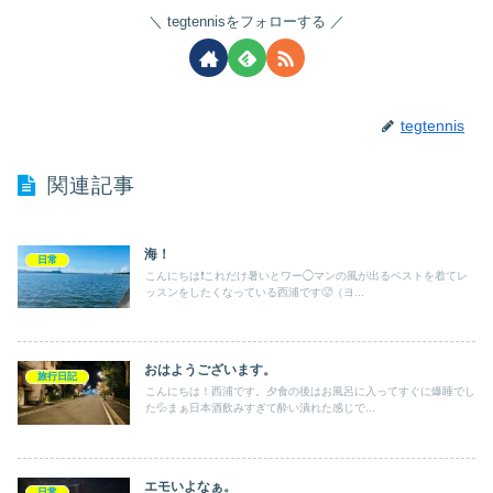
tegtennisをフォローする
tegtennis
関連記事
海！
日常
こんにちは❗️これだけ暑いとワー◯マンの風が出るベストを着てレ
ッスンをしたくなっている西浦です🥵（ヨ...
おはようございます。
旅行日記
こんにちは！西浦です。夕食の後はお風呂に入ってすぐに爆睡でし
た💦まぁ日本酒飲みすぎて酔い潰れた感じで...
エモいよなぁ。
日常