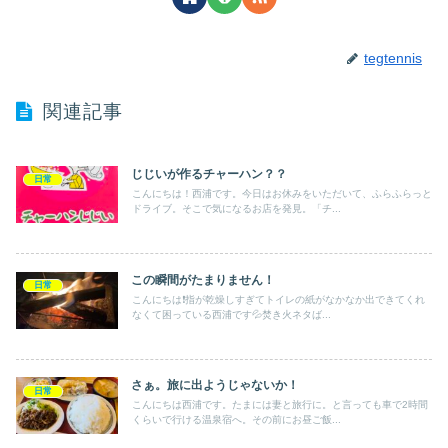
tegtennis
関連記事
じじいが作るチャーハン？？
日常
こんにちは！西浦です。今日はお休みをいただいて、ふらふらっと
ドライブ。そこで気になるお店を発見。「チ...
この瞬間がたまりません！
日常
こんにちは❗️指が乾燥しすぎてトイレの紙がなかなか出できてくれ
なくて困っている西浦です💦焚き火ネタば...
さぁ。旅に出ようじゃないか！
日常
こんにちは西浦です。たまには妻と旅行に。と言っても車で2時間
くらいで行ける温泉宿へ。その前にお昼ご飯...