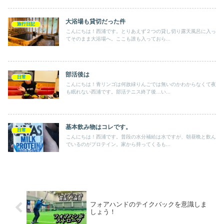
大浴場も貸切だった件
旅行日記
こんにちは！西浦です。とりあえず２つの貸し切り露天風呂に入っ
てそのまま大浴場へ。ここも誰も入っておら...
部活後は
日常
こんにちは！青リンゴは何故緑りんごでは無いのかわからなくて夜
も眠れない西浦です。部活テニス終了後…い...
基本飲み物はコレです。
日常
こんにちは！西浦です。普段の水分補給は水ですが、朝昼晩と飲ん
でいるのがプロテイン。家から持ってくるも...
フォアハンドのテイクバックを意識しま
しょう！