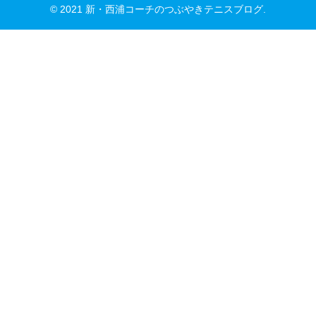
© 2021 新・西浦コーチのつぶやきテニスブログ.