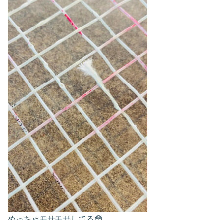
めっちゃモサモサしてる😳