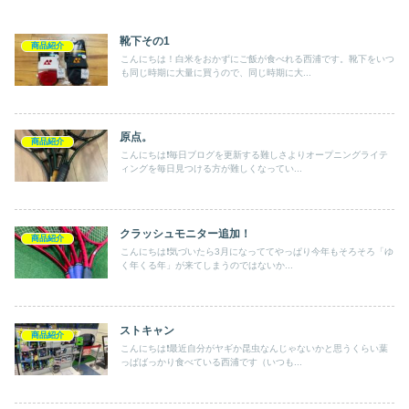
靴下その1
商品紹介
こんにちは！白米をおかずにご飯が食べれる西浦です。靴下をいつ
も同じ時期に大量に買うので、同じ時期に大...
原点。
商品紹介
こんにちは❗️毎日ブログを更新する難しさよりオープニングライテ
ィングを毎日見つける方が難しくなってい...
クラッシュモニター追加！
商品紹介
こんにちは❗️気づいたら3月になっててやっぱり今年もそろそろ「ゆ
く年くる年」が来てしまうのではないか...
ストキャン
商品紹介
こんにちは❗️最近自分がヤギか昆虫なんじゃないかと思うくらい葉
っぱばっかり食べている西浦です（いつも...