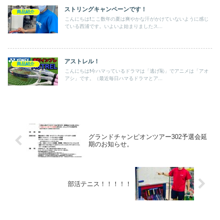
ストリングキャンペーンです！
商品紹介
こんにちは❗️ここ数年の夏は爽やかな汗がかけていないように感じ
ている西浦です。いよいよ始まりましたス...
アストレル！
商品紹介
こんにちは❗️今ハマっているドラマは「逃げ恥」でアニメは「アオ
アシ」です。（最近毎日ハマるドラマとア...
グランドチャンピオンツアー302予選会延
期のお知らせ。
部活テニス！！！！！