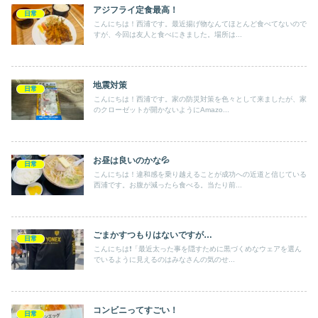
アジフライ定食最高！
日常
こんにちは！西浦です。最近揚げ物なんてほとんど食べてないので
すが、今回は友人と食べにきました。場所は...
地震対策
日常
こんにちは！西浦です。家の防災対策を色々として来ましたが、家
のクローゼットが開かないようにAmazo...
お昼は良いのかな💦
日常
こんにちは！違和感を乗り越えることが成功への近道と信じている
西浦です。お腹が減ったら食べる。当たり前...
ごまかすつもりはないですが…
日常
こんにちは❗️「最近太った事を隠すために黒づくめなウェアを選ん
でいるように見えるのはみなさんの気のせ...
コンビニってすごい！
日常