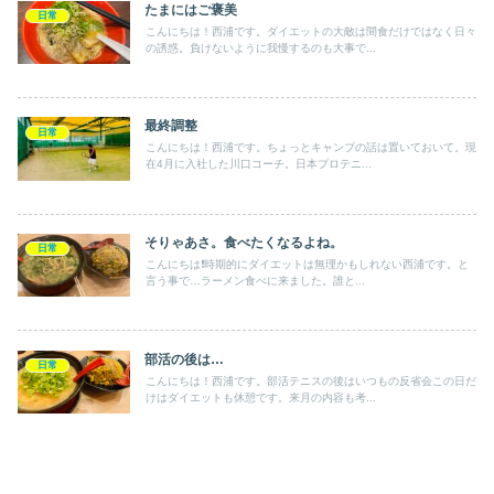
たまにはご褒美
日常
こんにちは！西浦です。ダイエットの大敵は間食だけではなく日々
の誘惑。負けないように我慢するのも大事で...
最終調整
日常
こんにちは！西浦です。ちょっとキャンプの話は置いておいて。現
在4月に入社した川口コーチ。日本プロテニ...
そりゃあさ。食べたくなるよね。
日常
こんにちは❗️時期的にダイエットは無理かもしれない西浦です。と
言う事で…ラーメン食べに来ました。誰と...
部活の後は…
日常
こんにちは！西浦です。部活テニスの後はいつもの反省会この日だ
けはダイエットも休憩です。来月の内容も考...