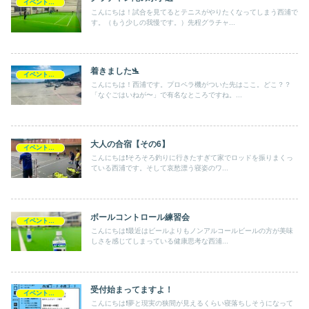
イベントレッスン会
こんにちは！試合を見てるとテニスがやりたくなってしまう西浦で
す。（もう少しの我慢です。）先程グラチャ...
着きました🛬
イベントレッスン会
こんにちは！西浦です。プロペラ機がついた先はここ。どこ？？
「なぐごはいねが〜」で有名なところですね。...
大人の合宿【その6】
イベントレッスン会
こんにちは❗️そろそろ釣りに行きたすぎて家でロッドを振りまくっ
ている西浦です。そして哀愁漂う寝姿のワ...
ボールコントロール練習会
イベントレッスン会
こんにちは❗️最近はビールよりもノンアルコールビールの方が美味
しさを感じてしまっている健康思考な西浦...
受付始まってますよ！
イベントレッスン会
こんにちは❗️夢と現実の狭間が見えるくらい寝落ちしそうになって