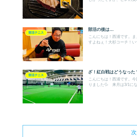
部活の後は…
部活テニス
こんにちは！西浦です。ま
すよねぇ！大杉コーチ！いつ
ざ！紅白戦はどうなった
部活テニス
こんにちは！西浦です。今
りました💦 来月は3/1になり
次