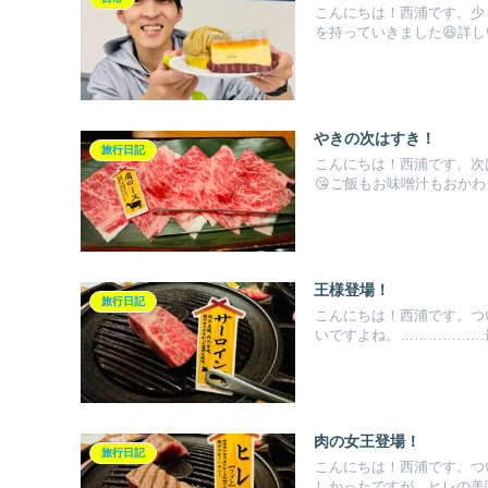
こんにちは！西浦です。少
を持っていきました😆詳しい
やきの次はすき！
旅行日記
こんにちは！西浦です。次
😘ご飯もお味噌汁もおかわり自
王様登場！
旅行日記
こんにちは！西浦です。つ
いですよね。………………最
肉の女王登場！
旅行日記
こんにちは！西浦です。つ
しかったですが、ヒレの美味