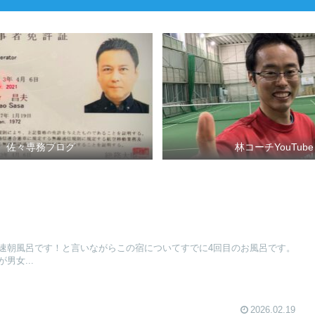
佐々専務ブログ
林コーチYouTube
速朝風呂です！と言いながらこの宿についてすでに4回目のお風呂です。
男女...
2026.02.19