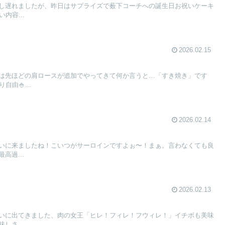
し遅れましたが、昨日はサプライズで薮下コーチへの誕生日お祝いケーキ
内容...
2026.02.15
は先ほどの肩ロースが追加でやってきて何か言うと…「すき焼き」です
由🍚...
2026.02.14
いに来ましたね！こいつがサーロインですよぉ〜！まぁ。言わなくても良
高過...
2026.02.13
いに出てきました、肉の女王「ヒレ！フィレ！フウィレ！」イチボも美味
しさ...