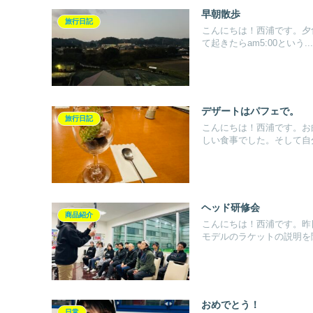
早朝散歩
旅行日記
こんにちは！西浦です。夕
て起きたらam5:00という...
デザートはパフェで。
旅行日記
こんにちは！西浦です。お
しい食事でした。そして自分
ヘッド研修会
商品紹介
こんにちは！西浦です。昨
モデルのラケットの説明を聞
おめでとう！
日常