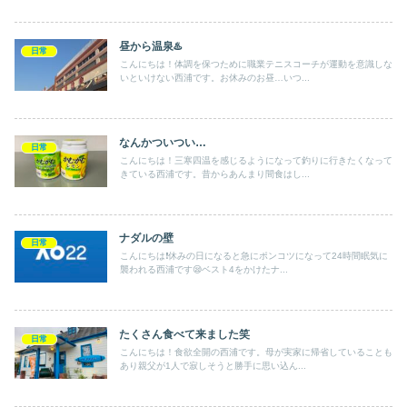
昼から温泉♨️
日常
こんにちは！体調を保つために職業テニスコーチが運動を意識しな
いといけない西浦です。お休みのお昼…いつ...
なんかついつい…
日常
こんにちは！三寒四温を感じるようになって釣りに行きたくなって
きている西浦です。昔からあんまり間食はし...
ナダルの壁
日常
こんにちは❗️休みの日になると急にポンコツになって24時間眠気に
襲われる西浦です😪ベスト4をかけたナ...
たくさん食べて来ました笑
日常
こんにちは！食欲全開の西浦です。母が実家に帰省していることも
あり親父が1人で寂しそうと勝手に思い込ん...