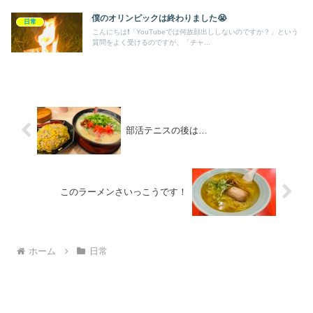
僕のオリンピックは終わりました😭
日常
こんにちは❗️「YouTubeでは何故顔出ししないのですか？」という
質問をよく受けるのですが、「チャ...
部活テニスの後は…
このラーメンさいっこうです！
ホーム
日常