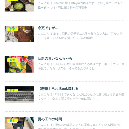
こんにちは❗️今年の目標は10kg減の西浦です。という事でいつもご
飯を食べに行く時は揚げ物や肉料理中...
今更ですが…
日常
こんにちは❗️あまり現状の男子テニス界を知らない人に「アルカラ
ス」を知っているかを聞いたら「あの南米...
話題の赤いなんちゃら
日常
こんにちは！今日から数日間休養に入る西浦です。ネットニュース
を見ていたら…え❓今…持ってるんですけど...
【悲報】Mac Book壊れる！
日常
こんにちは！昨日まであんなに元気だったのに急に夜から具合が悪
くなって…💦よく聞く話を当たり前に聞いて...
夏の工作の時間
日常
こんにちは！夏休みの課題のように工作を楽しんでいる西浦です。