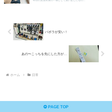
昨日の災害対策の一環として買い足したもの...
バボラが安い！
あの〜こっちを先にした方が…
ホーム
日常
PAGE TOP