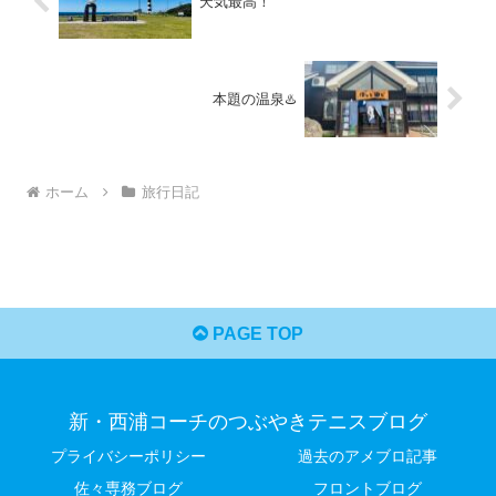
天気最高！
本題の温泉♨️
ホーム
旅行日記
PAGE TOP
新・西浦コーチのつぶやきテニスブログ
プライバシーポリシー
過去のアメブロ記事
佐々専務ブログ
フロントブログ