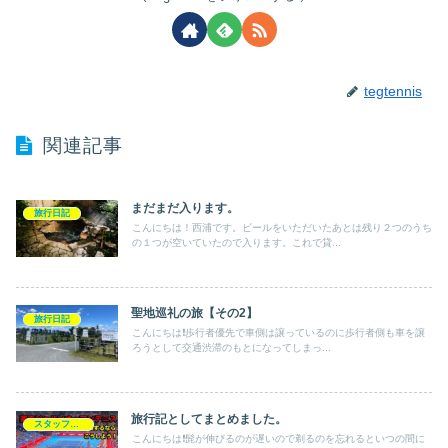
tegtennis
関連記事
まだまだ入ります。
旅行日記
こんにちは！西浦です。ビールをいただいたあとは残り２つのうち
の１つが空いていたので入ります。これで貸...
聖地巡礼の旅【その2】
旅行日記
こんにちは❗️歩行者優先で車側は譲っているのに歩行者側も車を譲
ろうとして交通渋滞のもとになってしまっ...
旅行記としてまとめました。
スタッフブログ
こんにちは❗️髭が伸びるのが遅いので剃るのを忘れるといつの間に