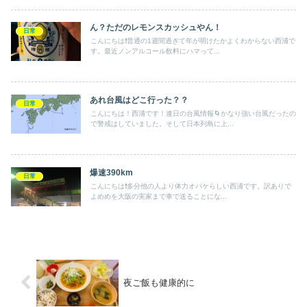
ん？ただのレモンスカッシュやん！
日常
こんにちは❗️普通の1週間過ぎて年が明けたかよくわからない西浦で
す。最近ノンアルコール飲料にハマって...
あれ台風はどこ行った？？
日常
こんにちは！西浦です！連日の台風情報🌀かなり強い台風だったの
で警戒はしていました。そして日本列島に上...
爆速390km
日常
こんにちは❗️多分他の人より体力オバケらしい西浦です。訳ありで
よめめを大阪の実家まで車で送ることにな...
夜ご飯も健康的に