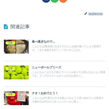
tegtennis
関連記事
食べ過ぎなので…
日常
こんにちは❗️最近夜になるとやたらとお腹が減ってしまう西浦で
す。（まだ成長するの？）いやいやこんな4...
ニューボールプリーズ
日常
こんにちは！まだまだ夜にラーメンを食べても胃もたれしない西浦
です。テッグのスクールボールが入れ替わり...
ナオ！おめでとう！
日常
こんにちは❗️今更タピオカを飲んでみようと思い始めている西浦で
す😁今日は年少からずっとスクールに通っ...