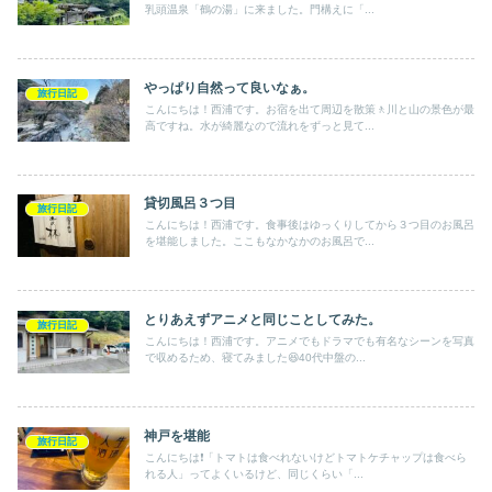
乳頭温泉「鶴の湯」に来ました。門構えに「...
やっぱり自然って良いなぁ。
旅行日記
こんにちは！西浦です。お宿を出て周辺を散策🚶川と山の景色が最
高ですね。水が綺麗なので流れをずっと見て...
貸切風呂３つ目
旅行日記
こんにちは！西浦です。食事後はゆっくりしてから３つ目のお風呂
を堪能しました。ここもなかなかのお風呂で...
とりあえずアニメと同じことしてみた。
旅行日記
こんにちは！西浦です。アニメでもドラマでも有名なシーンを写真
で収めるため、寝てみました😆40代中盤の...
神戸を堪能
旅行日記
こんにちは❗️「トマトは食べれないけどトマトケチャップは食べら
れる人」ってよくいるけど、同じくらい「...