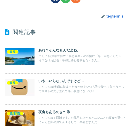
tegtennis
関連記事
あれ？そんなもんだよね。
日常
こんにちは❗️最近何故「喜怒哀楽」の感情に「怒」があるんだろ
う？なければ色々平和に終わる事もたくさん...
いや…いらないんですけど…
日常
こんにちは❗️奥歯に挟まった食べ物をいつも舌を使って取ろうとし
て大体下の先が荒れて痛い状態になってい...
夜食もあるのぉ〜😍
旅行日記
こんにちは！西浦です。お風呂を上がると…なんとお夜食が😍こん
にゃくと卵のおでん🍢そして…牛乳とずんだ...