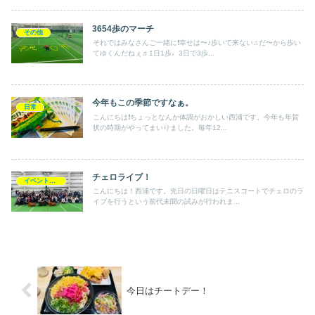
3654歩のマーチ
その他
それではみなさんご一緒に❗️幸せは〜♪歩いて来ない♫だ〜から歩い
てゆくんだねぇ♬1日1歩♩3日で3歩...
今年もこの季節ですなぁ。
日常
こんにちは❗️ちょっとなんか体調がおかしい西浦です。今年も年賀
状の時期がやってまいりました。毎年12...
チェロライブ！
イベントレッスン会
こんにちは！西浦です。先日の日曜日はテニスコートでチェロのラ
イブを行うという前代未聞の試みが行われま...
今日はチートデー！