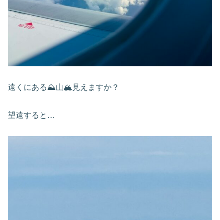
遠くにある⛰️山🏔️見えますか？
望遠すると…