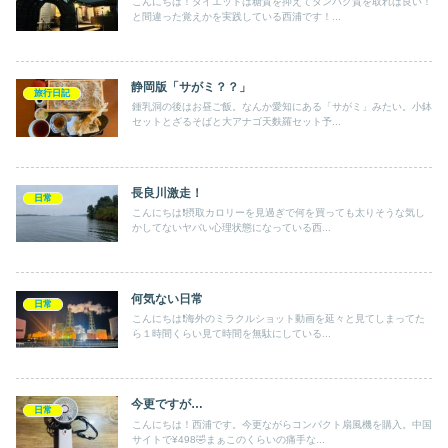
こんにちは！ダイエットは糖質を抑えてタンパク質を取れば良い！
と間違った覚えかを実践している西浦です！...
静岡版「サがミ？？」
旅行日記
鍾乳洞の後はお昼ご飯。なんか愛知にある「サがミ」みたい。小鉢
セットとざるそばと大アナゴ天麩羅セット予...
長良川激走！
日常
こんにちは❗️摂取カロリーを見過ぎで何を買っても太りそうな気し
かしてないヤバい心理状態になっている西...
何気ない日常
日常
こんにちは❗️海外のミラクルショット動画を延々と見てしまってた
ら１時間くらい見て時間を無駄にしている...
今更ですが…
日常
こんにちは！西浦です。今更ながらコンパクト扇風機を購入。中国
サイトで¥498🤣まぁこのくらいの痛手な...