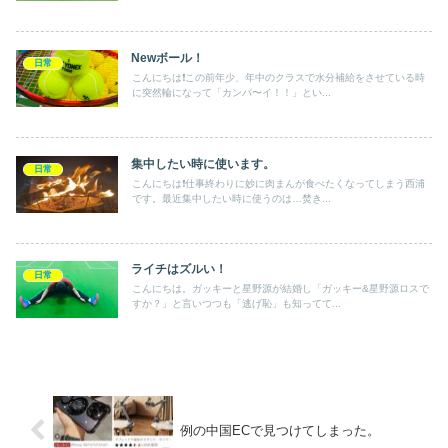
Newボール！
日常
こんにちは❗️この前年少、年中のクラスで水分補給をさせている時
に突然輪になって「カンパ〜イ！！」とい...
集中したい時に使います。
日常
こんにちは❗️仕事終わりに妙に肉まんが食べたくなってしまう西浦
です。最近集中したい時に使うのは…焚き...
ライチはズルい！
日常
こんにちは。ガッキーと星野源が結婚し「ガッキー&星野源ロスで
すか？」と言いつつも「逃げ恥」も知ってて...
例の中国ECで見つけてしまった。