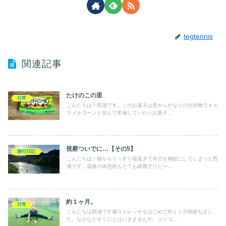
tegtennis
関連記事
たけのこの里
日常
こんにちは！西浦です。このお菓子は昔からかなりの大好物でキャ
ラメルコーンと並んで常備していたいお菓子...
視察ついでに…【その5】
旅行日記
こんにちは！朝からぐっすり寝過ぎて半日を無駄にしてしまった西
浦です。温泉の休憩所もとても綺麗でリピー...
約１ヶ月。
日常
こんにちは西浦です😁ストレッチをはじめて約１ヶ月程経ちまし
た。なかなかすぐにとはいきませんが、コツコ...