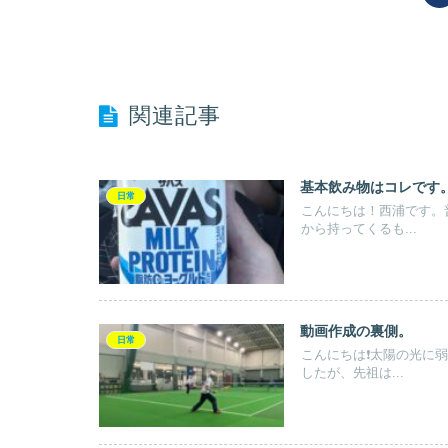
関連記事
基本飲み物はコレです
日常
こんにちは！西浦です。
から持ってくるも...
動画作成の裏側。
日常
こんにちは❗️太陽の光
したが、先祖は...