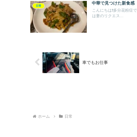
中華で見つけた新食感
日常
こんにちは❗️多分花粉症
は妻のリクエス...
車でもお仕事
ホーム
日常