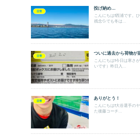
投げ納め…
日常
こんにちは❗️西浦です
残念💦でも冬は...
ついに過去から荷物が
日常
こんにちは❗️今日は寒さ
いです）昨日入...
ありがとう！
日常
こんにちは❗️大谷選手
た後藤コーチ...