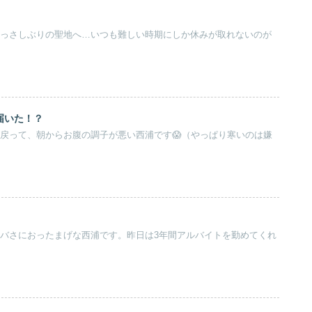
。ひっさしぶりの聖地へ…いつも難しい時期にしか休みが取れないのが
届いた！？
が戻って、朝からお腹の調子が悪い西浦です😱（やっぱり寒いのは嫌
のヤバさにおったまげな西浦です。昨日は3年間アルバイトを勤めてくれ