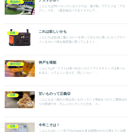
アストレル！
商品紹介
こんにちは❗️今ハマっているドラマは「逃げ恥」でアニメは「アオ
アシ」です。（最近毎日ハマるドラマとア...
これは欲しいかも
日常
こんにちは❗️お昼ご飯にカレーを持ってきたのに買ったカップラー
メンもカレー味を無意識に買ってしまうく...
神戸を堪能
旅行日記
こんにちは❗️「トマトは食べれないけどトマトケチャップは食べら
れる人」ってよくいるけど、同じくらい「...
甘いものって正義😛
日常
こんにちは！疲れた時は甘いものっていう理由をつけてご褒美ばか
りの西浦です。久しぶりにマックに行き、ス...
今年こそは！
日常
こんにちは❗️ここ一年でYouTubeを見る時間がかなり増えている西