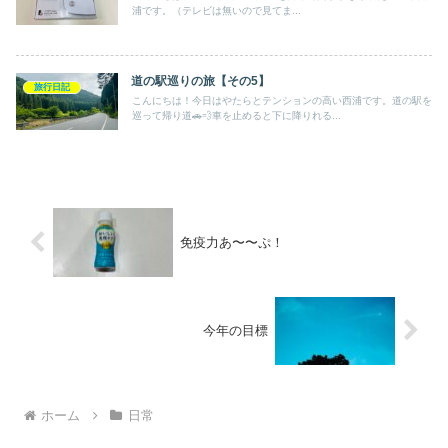
浦です。（テレビは無いので見てま...
道の駅巡りの旅【その5】
旅行日記
こんにちは！今日はやたらとテンションの高い西浦です。道の駅を
巡って帰り道🚗💨車を止めると下に降りれる...
免疫力あ〜〜ぷ！
今年の目標
ホーム
日常