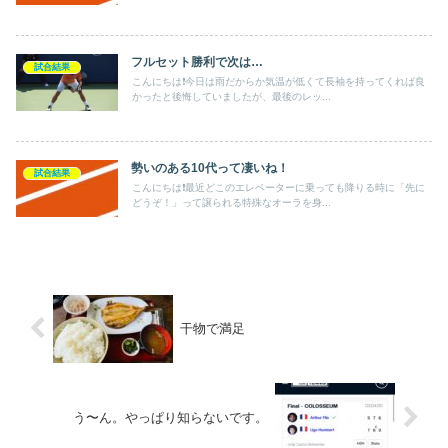
フルセット勝利で次は…
試合結果
こんにちは❗️今日は雨だからか気温が低くて長袖を持ってくれば良
かったと後悔していましたが、最後のレッ...
勢いのある10代って凄いね！
試合結果
こんにちは❗️最近どこのエレベーターに乗っても降りる時に「先に
どうぞ！」って譲られる特殊なオーラを身...
干物で満足
う〜ん。やっぱり知らないです。