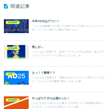
関連記事
今年のUSはアツい！
試合結果
こんにちは❗️健康そうと思って冷凍フルーツを使ったスムージーを
作っていてよく考えたら糖分の塊だったこ...
推しが…
試合結果
こんにちは！西浦です。USオープンテニス🎾も大詰め。推しのデ
ミトロフティアフォーに負けてしまった…そ...
えっ！？棄権？？
日常
こんにちは！西浦です。決勝をかけたジョコビッチ対ズベレフなん
と…ジョコビッチの棄権で終わってました😅...
やっぱりナダルは凄かった！
試合結果
こんにちは❗️ふと気づいたら靴下に穴が空いていて違和感が凄かっ
たですが、いつも以上に夜のレッスンも動...