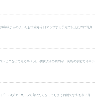
だけお客様からの頂いたお土産を今日アップする予定で伝えたのに写真
コンビニを出て走る事30分。事故渋滞の案内が…長島の手前で停車💦
。
日「1.2.3ダァー❗️❗️」って言いたくなってしまう西浦です💦お家に帰...