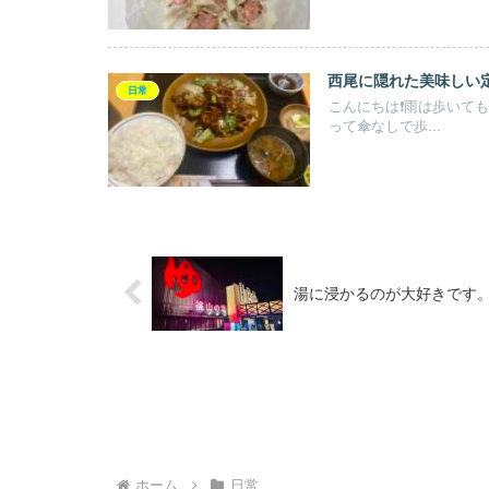
西尾に隠れた美味しい
日常
こんにちは❗️雨は歩い
って傘なしで歩...
湯に浸かるのが大好きです
ホーム
日常