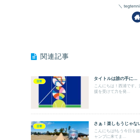
tegte
関連記事
タイトルは誰の手に…
日常
こんにちは！西浦です。
援を受けて力を発...
さぁ！楽しもうじゃな
日常
こんにちは❗️もう今日
ャンプに来てま...