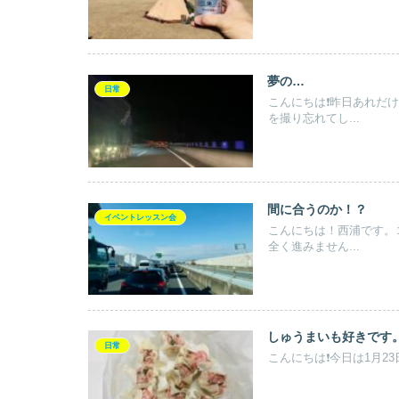
夢の…
日常
こんにちは❗️昨日あれ
を撮り忘れてし...
間に合うのか！？
イベントレッスン会
こんにちは！西浦です。
全く進みません...
しゅうまいも好きです
日常
こんにちは❗️今日は1月23