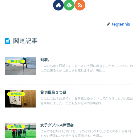
tegtennis
関連記事
到着。
旅行日記
こんにちは！西浦です。あっという間に着きましたね。いつもこの
出口に来ると少し寂しさを感じますが、毎回...
貸切風呂３つ目
旅行日記
こんにちは！西浦です。食事後はゆっくりしてから３つ目のお風呂
を堪能しました。ここもなかなかのお風呂で...
女子ダブルス練習会
旅行日記
こんにちは❗️今日が祝日というのは知っていたがなんの祝日かを知
らない天皇にバチ当たりな西浦です。先日...