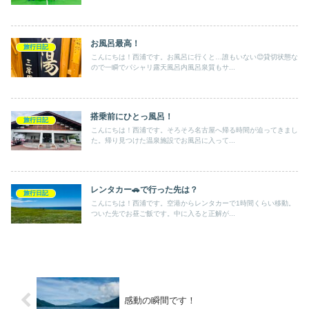
お風呂最高！
旅行日記
こんにちは！西浦です。お風呂に行くと…誰もいない😊貸切状態な
ので一瞬でパシャリ露天風呂内風呂泉質もサ...
搭乗前にひとっ風呂！
旅行日記
こんにちは！西浦です。そろそろ名古屋へ帰る時間が迫ってきまし
た。帰り見つけた温泉施設でお風呂に入って...
レンタカー🚗で行った先は？
旅行日記
こんにちは！西浦です。空港からレンタカーで1時間くらい移動。
ついた先でお昼ご飯です。中に入ると正解が...
感動の瞬間です！