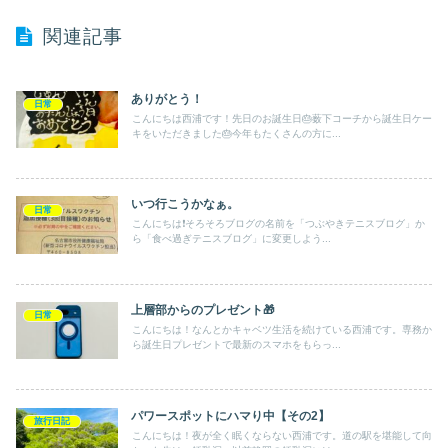
関連記事
ありがとう！
日常
こんにちは西浦です！先日のお誕生日🎂薮下コーチから誕生日ケー
キをいただきました🎂今年もたくさんの方に...
いつ行こうかなぁ。
日常
こんにちは❗️そろそろブログの名前を「つぶやきテニスブログ」か
ら「食べ過ぎテニスブログ」に変更しよう...
上層部からのプレゼント🎁
日常
こんにちは！なんとかキャベツ生活を続けている西浦です。専務か
ら誕生日プレゼントで最新のスマホをもらっ...
パワースポットにハマり中【その2】
旅行日記
こんにちは！夜が全く眠くならない西浦です。道の駅を堪能して向