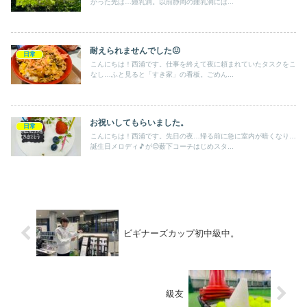
かった先は…鍾乳洞。以前静岡の鍾乳洞には...
耐えられませんでした😖
日常
こんにちは！西浦です。仕事を終えて夜に頼まれていたタスクをこ
なし…ふと見ると「すき家」の看板。ごめん...
お祝いしてもらいました。
日常
こんにちは！西浦です。先日の夜…帰る前に急に室内が暗くなり…
誕生日メロディ🎵が😊薮下コーチはじめスタ...
ビギナーズカップ初中級中。
級友