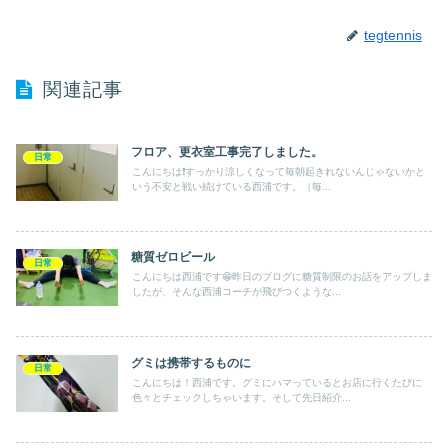
tegtennis
関連記事
フロア、更衣室工事完了しました。
日常
こんにちは❗️すっかり涼しくなって毎朝起きれないんじゃないかと
いう不安と戦い続けている西浦です。（毎...
糖質ゼロビール
日常
こんにちは西浦です😁昨日のブログに糖質制限のお話をアップしま
したが、そんな西浦コーチが飛びつくような...
グミは携帯するものに
日常
こんにちは！西浦です。グミにハマっているとお店に行くたびに
色々とチェックしちゃいます。そして先日紹介...