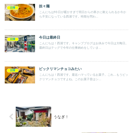
担々麺
日常
こんにちは❗️今日が暖かすぎて明日からの寒さに耐えられるか今か
ら不安になっている西浦です。時期を問わ...
今日は最終日
日常
こんにちは！西浦です。キャンプブログはお休みで今日は大晦日。
最終日はテッグで今年の仕事納めをしていま...
ビックリマンチョコみたい
日常
こんにちは！西浦です。最近ハマっているお菓子。これ…もうビッ
クリマンチョコですよね。このお菓子昔はシ...
うなぎ！