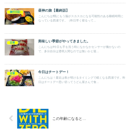
昼神の旅【最終話】
旅行日記
こんにちは❗️既にもう脳がスカスカになる可能性のある睡眠時間に
なっている西浦です。（昨日早く寝るって...
美味しい季節がやってきました。
日常
こんにちは❗️今日も手を洗う時になかなかセンサーが働かないの
で、多分自分は透明人間なのでは無いかと疑...
今日はチートデー！
日常
こんにちは！最近は夜が明けるタイミングで眠くなる西浦です。昨
日はチートデー思い切ってうどん屋さんで食...
この年齢になると…