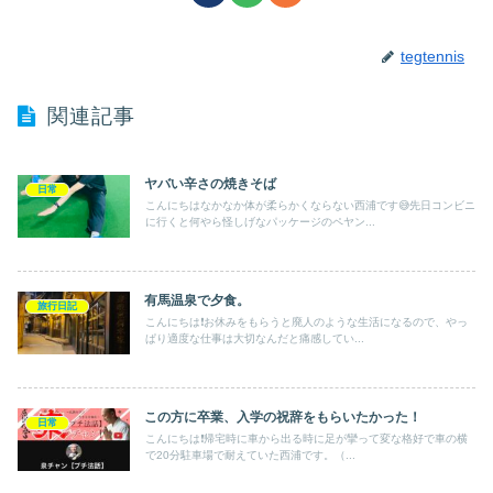
tegtennis
関連記事
ヤバい辛さの焼きそば
日常
こんにちはなかなか体が柔らかくならない西浦です😅先日コンビニ
に行くと何やら怪しげなパッケージのペヤン...
有馬温泉で夕食。
旅行日記
こんにちは❗️お休みをもらうと廃人のような生活になるので、やっ
ぱり適度な仕事は大切なんだと痛感してい...
この方に卒業、入学の祝辞をもらいたかった！
日常
こんにちは❗️帰宅時に車から出る時に足が攣って変な格好で車の横
で20分駐車場で耐えていた西浦です。（...