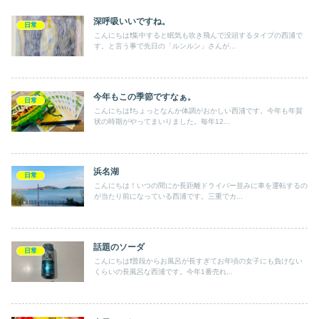
深呼吸いいですね。
日常
こんにちは❗️集中すると眠気も吹き飛んで没頭するタイプの西浦で
す。と言う事で先日の「ルンルン」さんが...
今年もこの季節ですなぁ。
日常
こんにちは❗️ちょっとなんか体調がおかしい西浦です。今年も年賀
状の時期がやってまいりました。毎年12...
浜名湖
日常
こんにちは！いつの間にか長距離ドライバー並みに車を運転するの
が当たり前になっている西浦です。三重でカ...
話題のソーダ
日常
こんにちは❗️普段からお風呂が長すぎてお年頃の女子にも負けない
くらいの長風呂な西浦です。今年1番売れ...