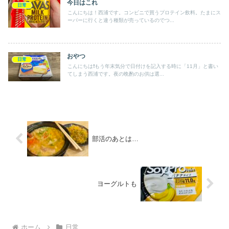
今日はこれ
日常
こんにちは！西浦です。コンビニで買うプロテイン飲料。たまにス
ーパーに行くと違う種類が売っているのでつ...
おやつ
日常
こんにちは❗️もう年末気分で日付けを記入する時に「11月」と書い
てしまう西浦です。夜の晩酌のお供は選...
部活のあとは…
ヨーグルトも
ホーム
日常