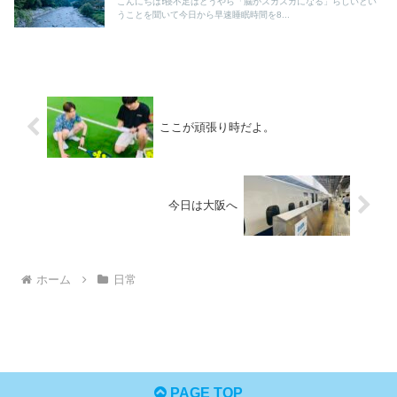
こんにちは❗️寝不足はどうやら「脳がスカスカになる」らしいとい
うことを聞いて今日から早速睡眠時間を8...
ここが頑張り時だよ。
今日は大阪へ
ホーム
日常
PAGE TOP