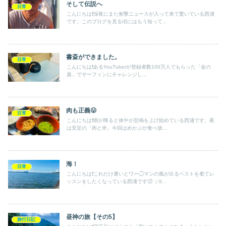
そして伝説へ
日常
こんにちは❗️深夜にまた衝撃ニュースが入って来て驚いている西浦
です。このブログを見る頃にはもう知って...
書斎ができました。
日常
こんにちは❗️あるYouTuberが登録者数100万人でもらった「金の
盾」でサーフィンにチャレンジし...
肉も正義😛
日常
こんにちは❗️雨が降ると体中が悲鳴を上げ始めている西浦です。夜
は安定の「肉と米」今回はめかぶが食べ放...
海！
日常
こんにちは❗️これだけ暑いとワー◯マンの風が出るベストを着てレ
ッスンをしたくなっている西浦です🥵（ヨ...
昼神の旅【その5】
旅行日記