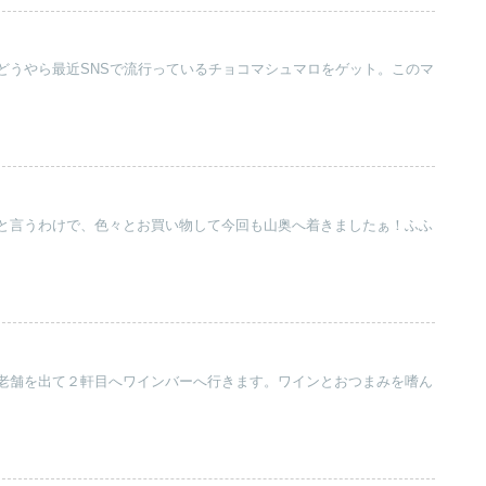
どうやら最近SNSで流行っているチョコマシュマロをゲット。このマ
と言うわけで、色々とお買い物して今回も山奥へ着きましたぁ！ふふ
老舗を出て２軒目へワインバーへ行きます。ワインとおつまみを嗜ん