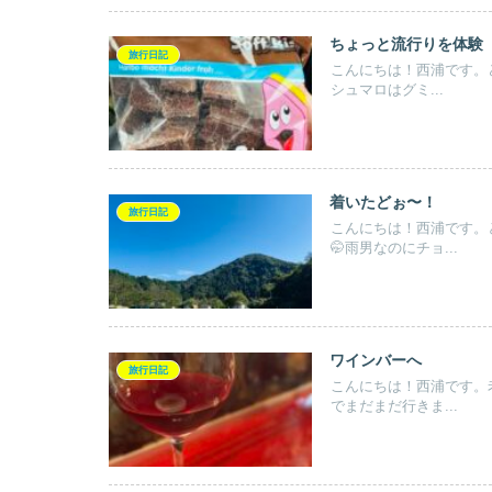
ちょっと流行りを体験
旅行日記
こんにちは！西浦です。
シュマロはグミ...
着いたどぉ〜！
旅行日記
こんにちは！西浦です。
🤭雨男なのにチョ...
ワインバーへ
旅行日記
こんにちは！西浦です。
でまだまだ行きま...