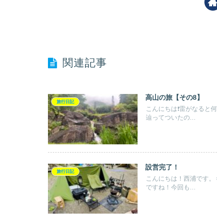
関連記事
高山の旅【その8】
旅行日記
こんにちは❗️雷がなる
辿ってついたの...
設営完了！
旅行日記
こんにちは！西浦です。
ですね！今回も...